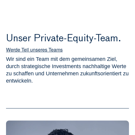
Real Estate
Unser Private-Equity-Team.
Private Equity
Impact Advisory
Werde Teil unseres Teams
Wir sind ein Team mit dem gemeinsamen Ziel, 
Über uns
durch strategische Investments nachhaltige Werte 
Kontakt
zu schaffen und Unternehmen zukunftsorientiert zu 
entwickeln.
Select Language
German
Alle Projekte ansehen