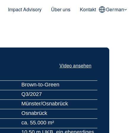
Select Language
Impact Advisory
Über uns
Kontakt
German
Video ansehen
Brown-to-Green
Q3/2027
Münster/Osnabrück
Osnabrück
ca. 55.000 m²
10,50 m UKB, ein ebenerdiges 