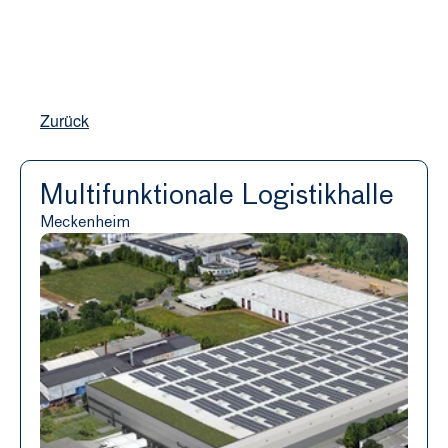
Real Estate
Zurück
Private Equity
Impact Advisory
Multifunktionale Logistikhalle
Über uns
Meckenheim
Kontakt
Select Language
German