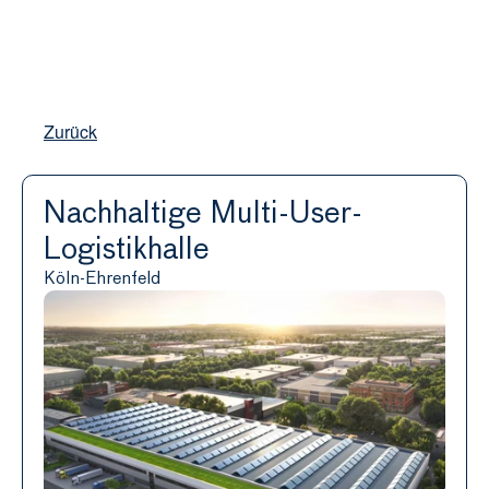
Real Estate
Zurück
Private Equity
Impact Advisory
Nachhaltige Multi-User-
Über uns
Logistikhalle
Kontakt
Köln-Ehrenfeld
Select Language
German