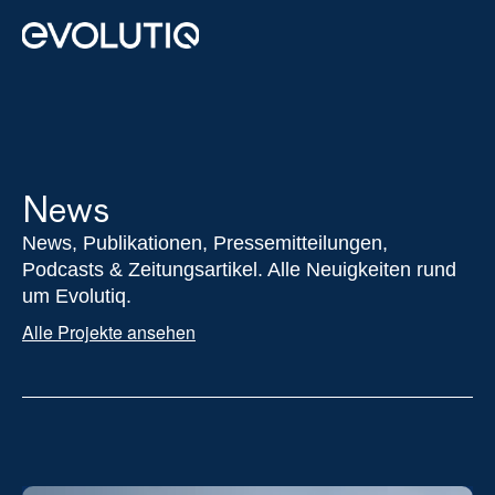
Real Estate
Private Equity
Impact Advisory
News
Über uns
News, Publikationen, Pressemitteilungen, 
Kontakt
Podcasts & Zeitungsartikel. Alle Neuigkeiten rund 
um Evolutiq.
Select Language
German
Alle Projekte ansehen